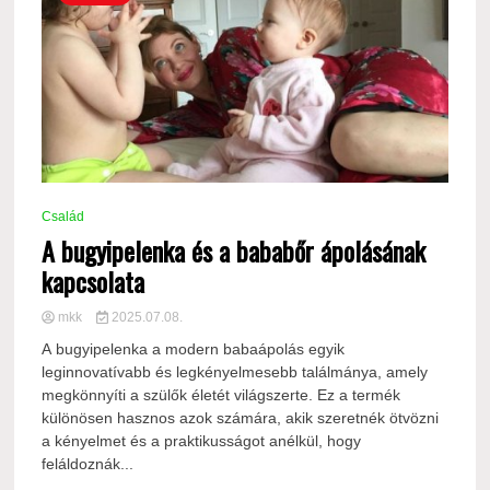
Család
A bugyipelenka és a bababőr ápolásának
kapcsolata
mkk
2025.07.08.
A bugyipelenka a modern babaápolás egyik
leginnovatívabb és legkényelmesebb találmánya, amely
megkönnyíti a szülők életét világszerte. Ez a termék
különösen hasznos azok számára, akik szeretnék ötvözni
a kényelmet és a praktikusságot anélkül, hogy
feláldoznák...