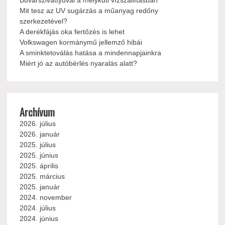
Búvárszivattyúval a mélykúti vízszállításban
Mit tesz az UV sugárzás a műanyag redőny
szerkezetével?
A derékfájás oka fertőzés is lehet
Volkswagen kormánymű jellemző hibái
A sminktetoválás hatása a mindennapjainkra
Miért jó az autóbérlés nyaralás alatt?
Archívum
2026. július
2026. január
2025. július
2025. június
2025. április
2025. március
2025. január
2024. november
2024. július
2024. június