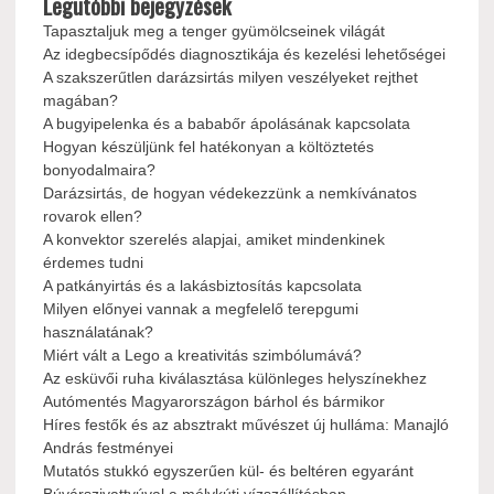
Legutóbbi bejegyzések
Tapasztaljuk meg a tenger gyümölcseinek világát
Az idegbecsípődés diagnosztikája és kezelési lehetőségei
A szakszerűtlen darázsirtás milyen veszélyeket rejthet
magában?
A bugyipelenka és a bababőr ápolásának kapcsolata
Hogyan készüljünk fel hatékonyan a költöztetés
bonyodalmaira?
Darázsirtás, de hogyan védekezzünk a nemkívánatos
rovarok ellen?
A konvektor szerelés alapjai, amiket mindenkinek
érdemes tudni
A patkányirtás és a lakásbiztosítás kapcsolata
Milyen előnyei vannak a megfelelő terepgumi
használatának?
Miért vált a Lego a kreativitás szimbólumává?
Az esküvői ruha kiválasztása különleges helyszínekhez
Autómentés Magyarországon bárhol és bármikor
Híres festők és az absztrakt művészet új hulláma: Manajló
András festményei
Mutatós stukkó egyszerűen kül- és beltéren egyaránt