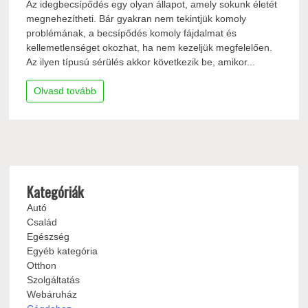
Az idegbecsípődés egy olyan állapot, amely sokunk életét
megnehezítheti. Bár gyakran nem tekintjük komoly
problémának, a becsípődés komoly fájdalmat és
kellemetlenséget okozhat, ha nem kezeljük megfelelően.
Az ilyen típusú sérülés akkor következik be, amikor...
Olvasd tovább
Kategóriák
Autó
Család
Egészség
Egyéb kategória
Otthon
Szolgáltatás
Webáruház