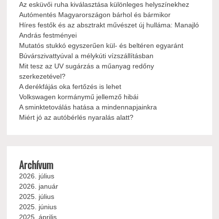
Az esküvői ruha kiválasztása különleges helyszínekhez
Autómentés Magyarországon bárhol és bármikor
Híres festők és az absztrakt művészet új hulláma: Manajló
András festményei
Mutatós stukkó egyszerűen kül- és beltéren egyaránt
Búvárszivattyúval a mélykúti vízszállításban
Mit tesz az UV sugárzás a műanyag redőny
szerkezetével?
A derékfájás oka fertőzés is lehet
Volkswagen kormánymű jellemző hibái
A sminktetoválás hatása a mindennapjainkra
Miért jó az autóbérlés nyaralás alatt?
Archívum
2026. július
2026. január
2025. július
2025. június
2025. április