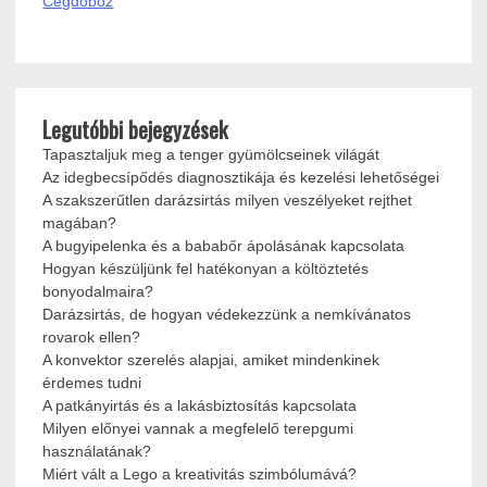
Cégdoboz
Legutóbbi bejegyzések
Tapasztaljuk meg a tenger gyümölcseinek világát
Az idegbecsípődés diagnosztikája és kezelési lehetőségei
A szakszerűtlen darázsirtás milyen veszélyeket rejthet
magában?
A bugyipelenka és a bababőr ápolásának kapcsolata
Hogyan készüljünk fel hatékonyan a költöztetés
bonyodalmaira?
Darázsirtás, de hogyan védekezzünk a nemkívánatos
rovarok ellen?
A konvektor szerelés alapjai, amiket mindenkinek
érdemes tudni
A patkányirtás és a lakásbiztosítás kapcsolata
Milyen előnyei vannak a megfelelő terepgumi
használatának?
Miért vált a Lego a kreativitás szimbólumává?