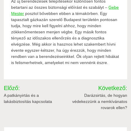
Az új berendezések telepítésekor különösen fontos
betartani az összes biztonsági előírást és szabályt –
Gebe
Mester
posztol bővebben ebben a témakörben. Egy
tapasztalt gázkazán szerelő Budapest területén pontosan
tudja, hogy mire kell figyelni ahhoz, hogy minden
zökkenőmentesen menjen végbe. Egy másik fontos
tényező az időszakos ellenőrzés és a diagnosztika
elvégzése. Még akkor is hasznos lehet szakembert hívni
évente egyszer-kétszer, ha úgy érezzük, hogy minden
rendben van a berendezéseinkkel. Ők olyan rejtett hibákat
is felismerhetnek, amelyeket mi nem vennénk észre.
Bejegyzés
Előző:
Következő:
navigáció
A patkányirtás és a
Darázsirtás, de hogyan
lakásbiztosítás kapcsolata
védekezzünk a nemkívánatos
rovarok ellen?