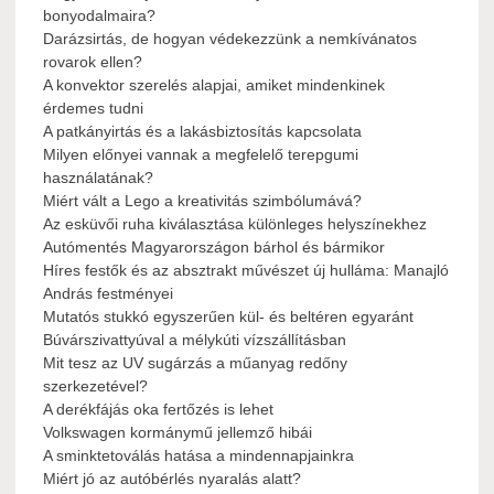
bonyodalmaira?
Darázsirtás, de hogyan védekezzünk a nemkívánatos
rovarok ellen?
A konvektor szerelés alapjai, amiket mindenkinek
érdemes tudni
A patkányirtás és a lakásbiztosítás kapcsolata
Milyen előnyei vannak a megfelelő terepgumi
használatának?
Miért vált a Lego a kreativitás szimbólumává?
Az esküvői ruha kiválasztása különleges helyszínekhez
Autómentés Magyarországon bárhol és bármikor
Híres festők és az absztrakt művészet új hulláma: Manajló
András festményei
Mutatós stukkó egyszerűen kül- és beltéren egyaránt
Búvárszivattyúval a mélykúti vízszállításban
Mit tesz az UV sugárzás a műanyag redőny
szerkezetével?
A derékfájás oka fertőzés is lehet
Volkswagen kormánymű jellemző hibái
A sminktetoválás hatása a mindennapjainkra
Miért jó az autóbérlés nyaralás alatt?