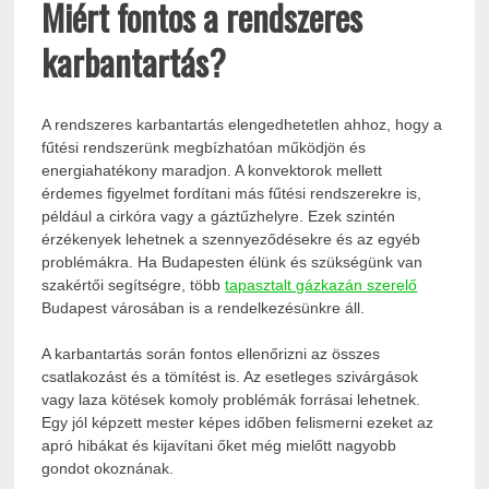
Miért fontos a rendszeres
karbantartás?
A rendszeres karbantartás elengedhetetlen ahhoz, hogy a
fűtési rendszerünk megbízhatóan működjön és
energiahatékony maradjon. A konvektorok mellett
érdemes figyelmet fordítani más fűtési rendszerekre is,
például a cirkóra vagy a gáztűzhelyre. Ezek szintén
érzékenyek lehetnek a szennyeződésekre és az egyéb
problémákra. Ha Budapesten élünk és szükségünk van
szakértői segítségre, több
tapasztalt gázkazán szerelő
Budapest városában is a rendelkezésünkre áll.
A karbantartás során fontos ellenőrizni az összes
csatlakozást és a tömítést is. Az esetleges szivárgások
vagy laza kötések komoly problémák forrásai lehetnek.
Egy jól képzett mester képes időben felismerni ezeket az
apró hibákat és kijavítani őket még mielőtt nagyobb
gondot okoznának.