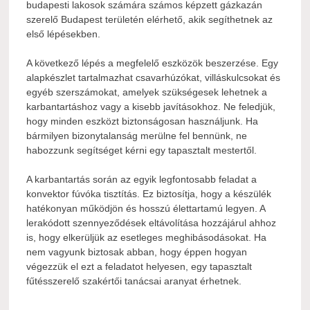
budapesti lakosok számára számos képzett gázkazán
szerelő Budapest területén elérhető, akik segíthetnek az
első lépésekben.
A következő lépés a megfelelő eszközök beszerzése. Egy
alapkészlet tartalmazhat csavarhúzókat, villáskulcsokat és
egyéb szerszámokat, amelyek szükségesek lehetnek a
karbantartáshoz vagy a kisebb javításokhoz. Ne feledjük,
hogy minden eszközt biztonságosan használjunk. Ha
bármilyen bizonytalanság merülne fel bennünk, ne
habozzunk segítséget kérni egy tapasztalt mestertől.
A karbantartás során az egyik legfontosabb feladat a
konvektor fúvóka tisztítás. Ez biztosítja, hogy a készülék
hatékonyan működjön és hosszú élettartamú legyen. A
lerakódott szennyeződések eltávolítása hozzájárul ahhoz
is, hogy elkerüljük az esetleges meghibásodásokat. Ha
nem vagyunk biztosak abban, hogy éppen hogyan
végezzük el ezt a feladatot helyesen, egy tapasztalt
fűtésszerelő szakértői tanácsai aranyat érhetnek.