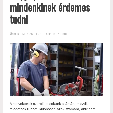
mindenkinek érdemes
tudni
mkk
2025.04.28.
in
Otthon
- 4 Perc
A konvektorok szerelése sokunk számára misztikus
feladatnak tűnhet, különösen azok számára, akik nem