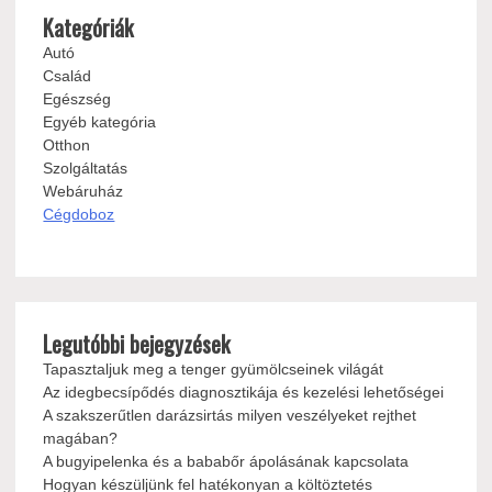
Kategóriák
Autó
Család
Egészség
Egyéb kategória
Otthon
Szolgáltatás
Webáruház
Cégdoboz
Legutóbbi bejegyzések
Tapasztaljuk meg a tenger gyümölcseinek világát
Az idegbecsípődés diagnosztikája és kezelési lehetőségei
A szakszerűtlen darázsirtás milyen veszélyeket rejthet
magában?
A bugyipelenka és a bababőr ápolásának kapcsolata
Hogyan készüljünk fel hatékonyan a költöztetés