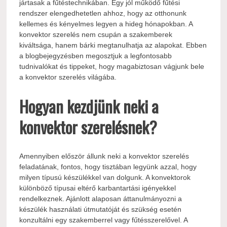
jártasak a fűtéstechnikában. Egy jól működő fűtési
rendszer elengedhetetlen ahhoz, hogy az otthonunk
kellemes és kényelmes legyen a hideg hónapokban. A
konvektor szerelés nem csupán a szakemberek
kiváltsága, hanem bárki megtanulhatja az alapokat. Ebben
a blogbejegyzésben megosztjuk a legfontosabb
tudnivalókat és tippeket, hogy magabiztosan vágjunk bele
a konvektor szerelés világába.
Hogyan kezdjünk neki a
konvektor szerelésnek?
Amennyiben először állunk neki a konvektor szerelés
feladatának, fontos, hogy tisztában legyünk azzal, hogy
milyen típusú készülékkel van dolgunk. A konvektorok
különböző típusai eltérő karbantartási igényekkel
rendelkeznek. Ajánlott alaposan áttanulmányozni a
készülék használati útmutatóját és szükség esetén
konzultálni egy szakemberrel vagy fűtésszerelővel. A