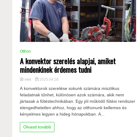
Otthon
A konvektor szerelés alapjai, amiket
mindenkinek érdemes tudni
mkk
2025.04.28.
A konvektorok szerelése sokunk számára misztikus
feladatnak tűnhet, különösen azok számára, akik nem
jártasak a fűtéstechnikában. Egy jól működő fűtési rendszer
elengedhetetlen ahhoz, hogy az otthonunk kellemes és
kényelmes legyen a hideg hónapokban. A...
Olvasd tovább