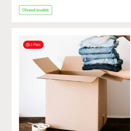
Olvasd tovább
4 Perc