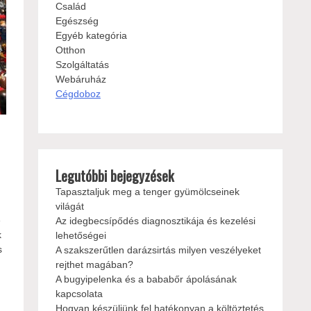
Család
Egészség
Egyéb kategória
Otthon
Szolgáltatás
Webáruház
Cégdoboz
Legutóbbi bejegyzések
Tapasztaljuk meg a tenger gyümölcseinek
világát
e
Az idegbecsípődés diagnosztikája és kezelési
k
lehetőségei
s
A szakszerűtlen darázsirtás milyen veszélyeket
rejthet magában?
A bugyipelenka és a bababőr ápolásának
kapcsolata
Hogyan készüljünk fel hatékonyan a költöztetés