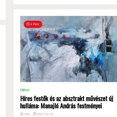
4 Perc
Otthon
Híres festők és az absztrakt művészet új
hulláma: Manajló András festményei
mkk
2023.12.19.