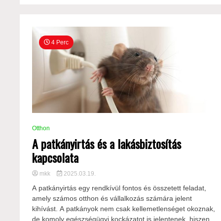
4 Perc
Otthon
A patkányirtás és a lakásbiztosítás
kapcsolata
mkk
2025.03.19.
A patkányirtás egy rendkívül fontos és összetett feladat,
amely számos otthon és vállalkozás számára jelent
kihívást. A patkányok nem csak kellemetlenséget okoznak,
de komoly egészségügyi kockázatot is jelentenek, hiszen