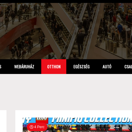
S
WEBÁRUHÁZ
OTTHON
EGÉSZSÉG
AUTÓ
CSA
4 Perc