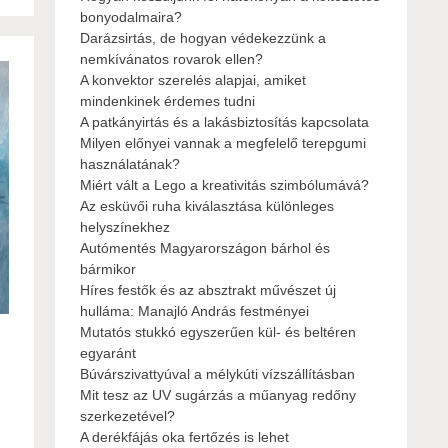
bonyodalmaira?
Darázsirtás, de hogyan védekezzünk a
nemkívánatos rovarok ellen?
A konvektor szerelés alapjai, amiket
mindenkinek érdemes tudni
A patkányirtás és a lakásbiztosítás kapcsolata
Milyen előnyei vannak a megfelelő terepgumi
használatának?
Miért vált a Lego a kreativitás szimbólumává?
Az esküvői ruha kiválasztása különleges
helyszínekhez
Autómentés Magyarországon bárhol és
bármikor
Híres festők és az absztrakt művészet új
hulláma: Manajló András festményei
Mutatós stukkó egyszerűen kül- és beltéren
egyaránt
Búvárszivattyúval a mélykúti vízszállításban
Mit tesz az UV sugárzás a műanyag redőny
szerkezetével?
A derékfájás oka fertőzés is lehet