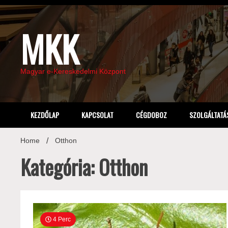
Skip
to
content
MKK
Magyar e-Kereskedelmi Központ
KEZDŐLAP
KAPCSOLAT
CÉGDOBOZ
SZOLGÁLTATÁ
Home
Otthon
Kategória: Otthon
4 Perc