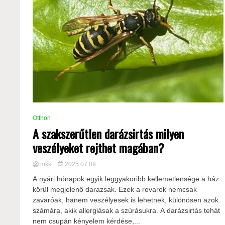
Otthon
A szakszerűtlen darázsirtás milyen
veszélyeket rejthet magában?
mkk
2025.07.09.
A nyári hónapok egyik leggyakoribb kellemetlensége a ház
körül megjelenő darazsak. Ezek a rovarok nemcsak
zavaróak, hanem veszélyesek is lehetnek, különösen azok
számára, akik allergiásak a szúrásukra. A darázsirtás tehát
nem csupán kényelem kérdése,...