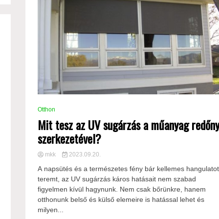
Otthon
Mit tesz az UV sugárzás a műanyag redőn
szerkezetével?
mkk
2023.09.20.
A napsütés és a természetes fény bár kellemes hangulato
teremt, az UV sugárzás káros hatásait nem szabad
figyelmen kívül hagynunk. Nem csak bőrünkre, hanem
otthonunk belső és külső elemeire is hatással lehet és
milyen...