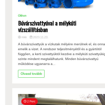
Otthon
Búvárszivattyúval a mélykúti
vízszállításban
mkk
2023.11.23.
A búvárszivattyúk a vízkutak mélyére merülnek el, és onn
emelik a vizet. A rendszer teljesítményétől és a gyártótól
függően, a kerti szivattyúktól kezdve a mélykúti szivattyúki
szinte mindent megtalálhatunk. Minden búvárszivattyú
működése ugyanarra a...
Olvasd tovább
2 Perc