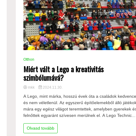
Otthon
Miért vált a Lego a kreativitás
szimbólumává?
mkk
2024.11.30.
A Lego, mint márka, hosszú évek óta a családok kedvenc
és nem véletlenül. Az egyszerű építőelemekből álló játéko
mára egy egész világot teremtettek, amelyben gyerekek é
felnőttek egyaránt szívesen merülnek el. A Lego Technic...
Olvasd tovább