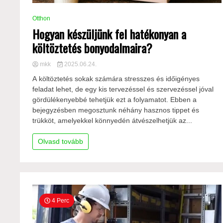
Otthon
Hogyan készüljünk fel hatékonyan a
költöztetés bonyodalmaira?
mkk
2025.06.24.
A költöztetés sokak számára stresszes és időigényes
feladat lehet, de egy kis tervezéssel és szervezéssel jóval
gördülékenyebbé tehetjük ezt a folyamatot. Ebben a
bejegyzésben megosztunk néhány hasznos tippet és
trükköt, amelyekkel könnyedén átvészelhetjük az...
Olvasd tovább
4 Perc