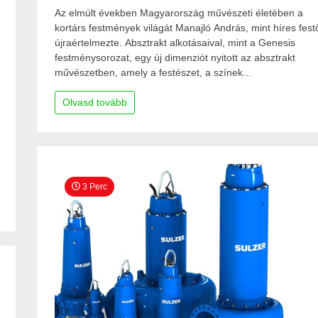
Az elmúlt években Magyarország művészeti életében a
kortárs festmények világát Manajló András, mint híres fest
újraértelmezte. Absztrakt alkotásaival, mint a Genesis
festménysorozat, egy új dimenziót nyitott az absztrakt
művészetben, amely a festészet, a színek...
Olvasd tovább
3 Perc