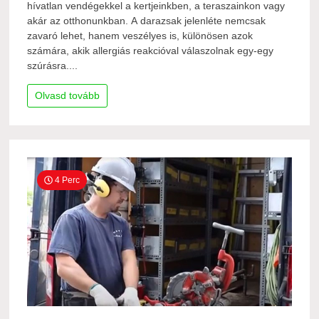
hívatlan vendégekkel a kertjeinkben, a teraszainkon vagy
akár az otthonunkban. A darazsak jelenléte nemcsak
zavaró lehet, hanem veszélyes is, különösen azok
számára, akik allergiás reakcióval válaszolnak egy-egy
szúrásra....
Olvasd tovább
4 Perc