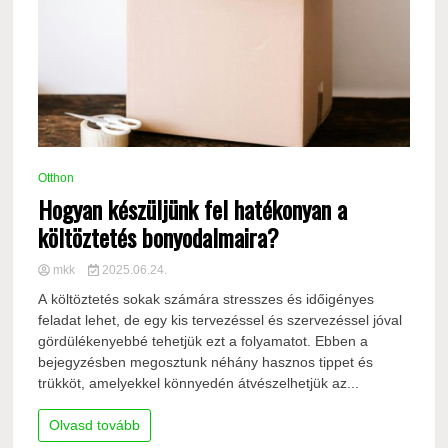
Otthon
Hogyan készüljünk fel hatékonyan a
költöztetés bonyodalmaira?
mkk
2025.06.24.
A költöztetés sokak számára stresszes és időigényes
feladat lehet, de egy kis tervezéssel és szervezéssel jóval
gördülékenyebbé tehetjük ezt a folyamatot. Ebben a
bejegyzésben megosztunk néhány hasznos tippet és
trükköt, amelyekkel könnyedén átvészelhetjük az...
Olvasd tovább