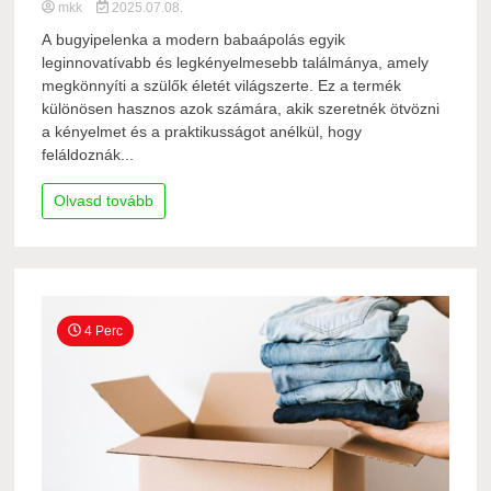
mkk
2025.07.08.
A bugyipelenka a modern babaápolás egyik
leginnovatívabb és legkényelmesebb találmánya, amely
megkönnyíti a szülők életét világszerte. Ez a termék
különösen hasznos azok számára, akik szeretnék ötvözni
a kényelmet és a praktikusságot anélkül, hogy
feláldoznák...
Olvasd tovább
4 Perc