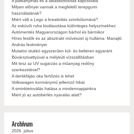
A patkányirtás és a lakásbiztosítás kapcsolata
Milyen előnyei vannak a megfelelő terepgumi
használatának?
Miért vált a Lego a kreativitás szimbólumává?
Az esküvői ruha kiválasztása különleges helyszínekhez
Autómentés Magyarországon bárhol és bármikor
Híres festők és az absztrakt művészet új hulláma: Manajló
András festményei
Mutatós stukkó egyszerűen kül- és beltéren egyaránt
Búvárszivattyúval a mélykúti vízszállításban
Mit tesz az UV sugárzás a műanyag redőny
szerkezetével?
A derékfájás oka fertőzés is lehet
Volkswagen kormánymű jellemző hibái
A sminktetoválás hatása a mindennapjainkra
Miért jó az autóbérlés nyaralás alatt?
Archívum
2026. július