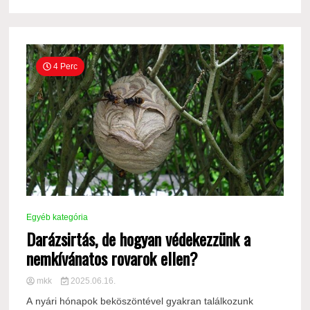
4 Perc
Egyéb kategória
Darázsirtás, de hogyan védekezzünk a
nemkívánatos rovarok ellen?
mkk
2025.06.16.
A nyári hónapok beköszöntével gyakran találkozunk