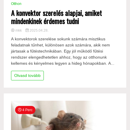
Otthon
A konvektor szerelés alapjai, amiket
mindenkinek érdemes tudni
mkk
2025.04.28.
A konvektorok szerelése sokunk számára misztikus
feladatnak tűnhet, különösen azok számára, akik nem
jártasak a fűtéstechnikában. Egy jól működő fűtési
rendszer elengedhetetlen ahhoz, hogy az otthonunk
kellemes és kényelmes legyen a hideg hónapokban. A...
Olvasd tovább
4 Perc