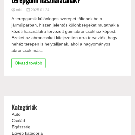
mkk
2025.01.24.
A terepgumik különleges szerepet töltenek be a
járműiparban, hiszen jelentős különbségeket mutatnak a
közúti használatra tervezett gumiabroncsokhoz képest.
Ezeket az abroncsokat kifejezetten arra tervezték, hogy
nehéz terepen is helytálljanak, ahol a hagyományos
abroncsok már...
Olvasd tovább
Kategóriák
Autó
Család
Egészség
Egyéb kategória