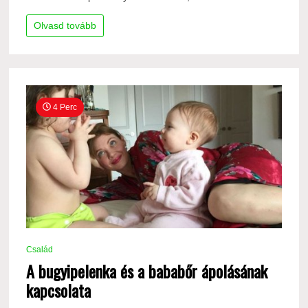
Olvasd tovább
4 Perc
Család
A bugyipelenka és a bababőr ápolásának
kapcsolata