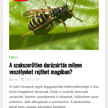
Otthon
A szakszerűtlen darázsirtás milyen
veszélyeket rejthet magában?
mkk
2025.07.09.
A nyári hónapok egyik leggyakoribb kellemetlensége a ház
körül megjelenő darazsak. Ezek a rovarok nemcsak
zavaróak, hanem veszélyesek is lehetnek, különösen azok
számára, akik allergiásak a szúrásukra. A darázsirtás
tehát nem csupán kényelem kérdése,...