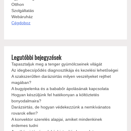
Otthon
Szolgáltatás
Webáruház
Cégdoboz
Legutóbbi bejegyzések
Tapasztaljuk meg a tenger gyümölcseinek világát
Az idegbecsípődés diagnosztikája és kezelési lehetőségei
A szakszerűtlen darázsirtás milyen veszélyeket rejthet
magában?
A bugyipelenka és a bababőr ápolásának kapcsolata
Hogyan készüljünk fel hatékonyan a költöztetés
bonyodalmaira?
Darázsirtás, de hogyan védekezzünk a nemkívánatos
rovarok ellen?
A konvektor szerelés alapjai, amiket mindenkinek
érdemes tudni