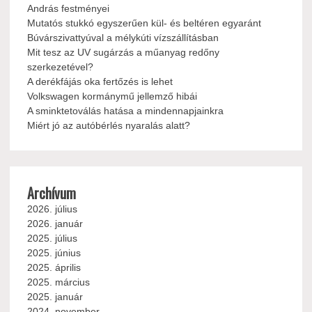
András festményei
Mutatós stukkó egyszerűen kül- és beltéren egyaránt
Búvárszivattyúval a mélykúti vízszállításban
Mit tesz az UV sugárzás a műanyag redőny
szerkezetével?
A derékfájás oka fertőzés is lehet
Volkswagen kormánymű jellemző hibái
A sminktetoválás hatása a mindennapjainkra
Miért jó az autóbérlés nyaralás alatt?
Archívum
2026. július
2026. január
2025. július
2025. június
2025. április
2025. március
2025. január
2024. november