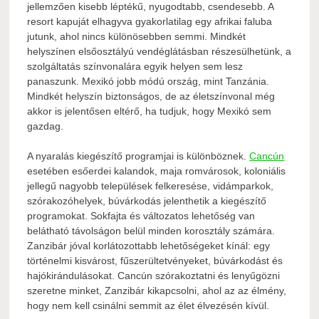
jellemzően kisebb léptékű, nyugodtabb, csendesebb. A
resort kapuját elhagyva gyakorlatilag egy afrikai faluba
jutunk, ahol nincs különösebben semmi. Mindkét
helyszínen elsőosztályú vendéglátásban részesülhetünk, a
szolgáltatás színvonalára egyik helyen sem lesz
panaszunk. Mexikó jobb módú ország, mint Tanzánia.
Mindkét helyszín biztonságos, de az életszínvonal még
akkor is jelentősen eltérő, ha tudjuk, hogy Mexikó sem
gazdag.
A nyaralás kiegészítő programjai is különböznek.
Cancún
esetében esőerdei kalandok, maja romvárosok, koloniális
jellegű nagyobb települések felkeresése, vidámparkok,
szórakozóhelyek, búvárkodás jelenthetik a kiegészítő
programokat. Sokfajta és változatos lehetőség van
belátható távolságon belül minden korosztály számára.
Zanzibár jóval korlátozottabb lehetőségeket kínál: egy
történelmi kisvárost, fűszerültetvényeket, búvárkodást és
hajókirándulásokat. Cancún szórakoztatni és lenyűgözni
szeretne minket, Zanzibár kikapcsolni, ahol az az élmény,
hogy nem kell csinálni semmit az élet élvezésén kívül.