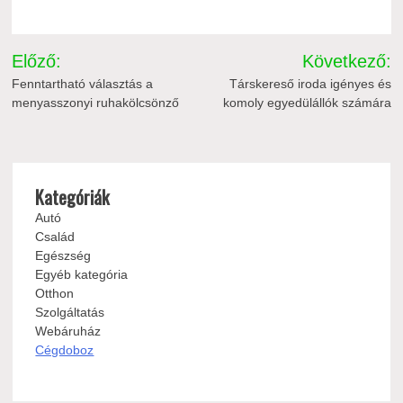
Bejegyzés
Előző:
Következő:
navigáció
Fenntartható választás a
Társkereső iroda igényes és
menyasszonyi ruhakölcsönző
komoly egyedülállók számára
Kategóriák
Autó
Család
Egészség
Egyéb kategória
Otthon
Szolgáltatás
Webáruház
Cégdoboz