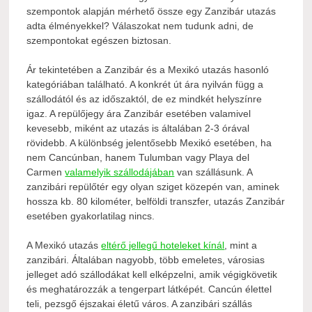
szempontok alapján mérhető össze egy Zanzibár utazás
adta élményekkel? Válaszokat nem tudunk adni, de
szempontokat egészen biztosan.
Ár tekintetében a Zanzibár és a Mexikó utazás hasonló
kategóriában található. A konkrét út ára nyilván függ a
szállodától és az időszaktól, de ez mindkét helyszínre
igaz. A repülőjegy ára Zanzibár esetében valamivel
kevesebb, miként az utazás is általában 2-3 órával
rövidebb. A különbség jelentősebb Mexikó esetében, ha
nem Cancúnban, hanem Tulumban vagy Playa del
Carmen
valamelyik szállodájában
van szállásunk. A
zanzibári repülőtér egy olyan sziget közepén van, aminek
hossza kb. 80 kilométer, belföldi transzfer, utazás Zanzibár
esetében gyakorlatilag nincs.
A Mexikó utazás
eltérő jellegű hoteleket kínál
, mint a
zanzibári. Általában nagyobb, több emeletes, városias
jelleget adó szállodákat kell elképzelni, amik végigkövetik
és meghatározzák a tengerpart látképét. Cancún élettel
teli, pezsgő éjszakai életű város. A zanzibári szállás