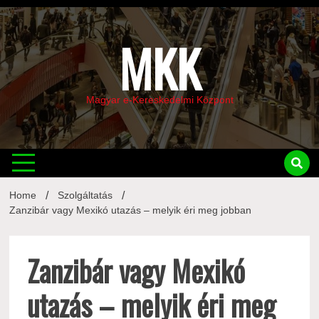
Skip
to
content
MKK
Magyar e-Kereskedelmi Központ
Home
Szolgáltatás
Zanzibár vagy Mexikó utazás – melyik éri meg jobban
Zanzibár vagy Mexikó
utazás – melyik éri meg