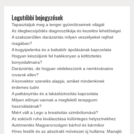
Legutóbbi bejegyzések
Tapasztaljuk meg a tenger gyümölcseinek világát
Az idegbecsípődés diagnosztikája és kezelési lehetőségei
A szakszerűtlen darázsirtás milyen veszélyeket rejthet
magában?
A bugyipelenka és a bababőr ápolásának kapcsolata
Hogyan készüljünk fel hatékonyan a költöztetés
bonyodalmaira?
Darázsirtás, de hogyan védekezzünk a nemkívánatos
rovarok ellen?
A konvektor szerelés alapjai, amiket mindenkinek
érdemes tudni
A patkányirtás és a lakásbiztosítás kapcsolata
Milyen előnyei vannak a megfelelő terepgumi
használatának?
Miért vált a Lego a kreativitás szimbólumává?
Az esküvői ruha kiválasztása különleges helyszínekhez
Autómentés Magyarországon bárhol és bármikor
Híres festők és az absztrakt művészet új hulláma: Manajló