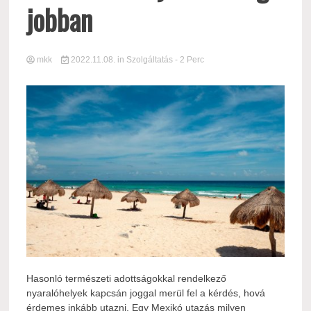
jobban
mkk
2022.11.08.
in
Szolgáltatás
- 2 Perc
Hasonló természeti adottságokkal rendelkező
nyaralóhelyek kapcsán joggal merül fel a kérdés, hová
érdemes inkább utazni. Egy Mexikó utazás milyen