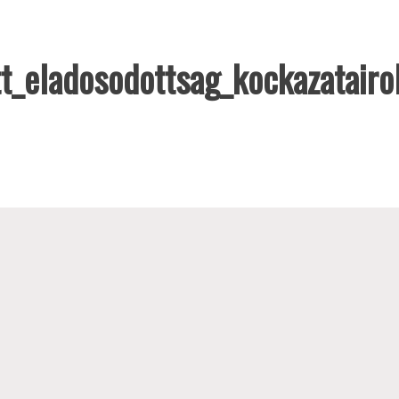
tt_eladosodottsag_kockazatair