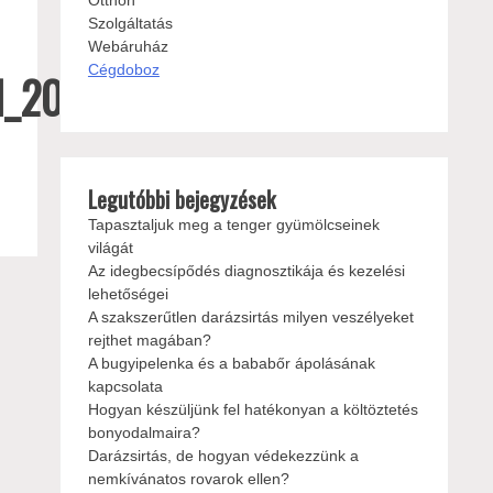
Otthon
Szolgáltatás
Webáruház
Cégdoboz
ol_20190701.pdf
Legutóbbi bejegyzések
Tapasztaljuk meg a tenger gyümölcseinek
világát
Az idegbecsípődés diagnosztikája és kezelési
lehetőségei
A szakszerűtlen darázsirtás milyen veszélyeket
rejthet magában?
A bugyipelenka és a bababőr ápolásának
kapcsolata
Hogyan készüljünk fel hatékonyan a költöztetés
bonyodalmaira?
Darázsirtás, de hogyan védekezzünk a
nemkívánatos rovarok ellen?