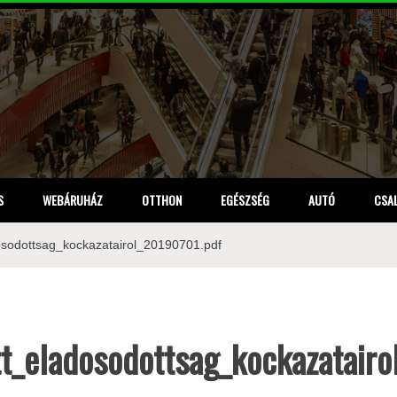
S
WEBÁRUHÁZ
OTTHON
EGÉSZSÉG
AUTÓ
CSA
adosodottsag_kockazatairol_20190701.pdf
tt_eladosodottsag_kockazatair