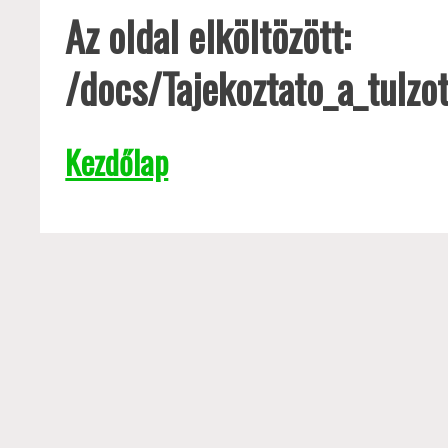
Az oldal elköltözött:
/docs/Tajekoztato_a_tulzo
Kezdőlap