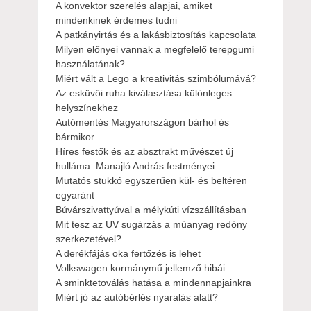
A konvektor szerelés alapjai, amiket
mindenkinek érdemes tudni
A patkányirtás és a lakásbiztosítás kapcsolata
Milyen előnyei vannak a megfelelő terepgumi
használatának?
Miért vált a Lego a kreativitás szimbólumává?
Az esküvői ruha kiválasztása különleges
helyszínekhez
Autómentés Magyarországon bárhol és
bármikor
Híres festők és az absztrakt művészet új
hulláma: Manajló András festményei
Mutatós stukkó egyszerűen kül- és beltéren
egyaránt
Búvárszivattyúval a mélykúti vízszállításban
Mit tesz az UV sugárzás a műanyag redőny
szerkezetével?
A derékfájás oka fertőzés is lehet
Volkswagen kormánymű jellemző hibái
A sminktetoválás hatása a mindennapjainkra
Miért jó az autóbérlés nyaralás alatt?