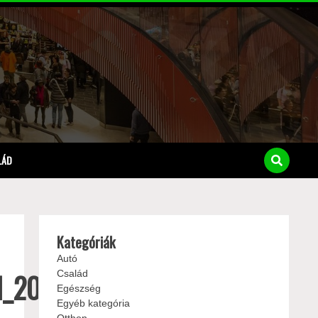
LÁD
Kategóriák
Autó
ol_20190701.pdf
Család
Egészség
Egyéb kategória