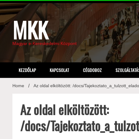
Skip
to
content
MKK
Magyar e-Kereskedelmi Központ
KEZDŐLAP
KAPCSOLAT
CÉGDOBOZ
SZOLGÁLTATÁ
Home
Az oldal elköltözött: /docs/Tajekoztato_a_tulzott_el
Az oldal elköltözött:
/docs/Tajekoztato_a_tulzo